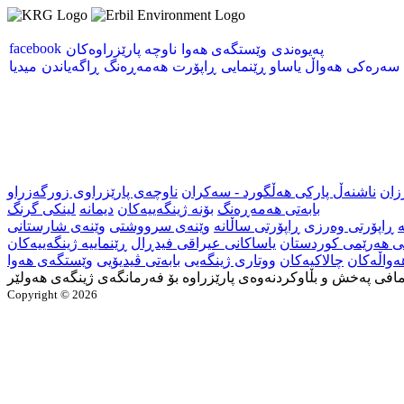
facebook
پەیوەندی
وێستگەی هەوا
ناوچە پارێزراوەکان
سەرەکی
هەواڵ
یاساو ڕێنمایی
ڕاپۆرت
هەمەڕەنگ
ڕاگەیاندن
میدیا
زان
ناشنەڵ پارکی هەڵگورد - سەکران
ناوچەی پارێزراوی زورگەزراو
بابەتی هەمەڕەنگ
بۆنە ژینگەییەکان
دیمانە
لینکی گرنگ
ە
ڕاپۆرتی وەرزی
ڕاپۆرتی ساڵانە
وێنەی سرووشتی
وێنەی شارستانی
نی هەرێمی کوردستان
یاساکانی عیراقی فیدڕال
ڕێنماییە ژینگەییەکان
ەواڵەکان
چالاکیەکان
ووتاری ژینگەیی
بابەتی ڤیدیۆیی
وێستگەی هەوا
افی پەخش و بڵاوکردنەوەی پارێزراوە بۆ فەرمانگەی ژینگەی هەولێر
Copyright © 2026