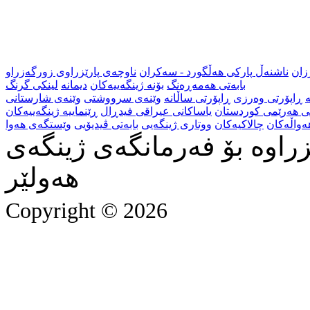
زان
ناشنەڵ پارکی هەڵگورد - سەکران
ناوچەی پارێزراوی زورگەزراو
بابەتی هەمەڕەنگ
بۆنە ژینگەییەکان
دیمانە
لینکی گرنگ
ە
ڕاپۆرتی وەرزی
ڕاپۆرتی ساڵانە
وێنەی سرووشتی
وێنەی شارستانی
نی هەرێمی کوردستان
یاساکانی عیراقی فیدڕال
ڕێنماییە ژینگەییەکان
ەواڵەکان
چالاکیەکان
ووتاری ژینگەیی
بابەتی ڤیدیۆیی
وێستگەی هەوا
راوە بۆ فەرمانگەی ژینگەی
هەولێر
Copyright © 2026