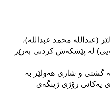
ر (عبدالله محمد عبدالله)،
ەیى) لە پێشکەش کردنى بەرێز
بە گشتى و شارى هەولێر بە
رى یەکانى رۆژى ژینگەى