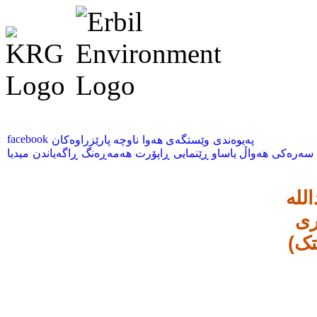
facebook
پەیوەندی
وێستگەی هەوا
ناوچە پارێزراوەکان
سەرەکی
هەواڵ
یاساو ڕێنمایی
ڕاپۆرت
هەمەڕەنگ
ڕاگەیاندن
میدیا
لله
رى
تک)